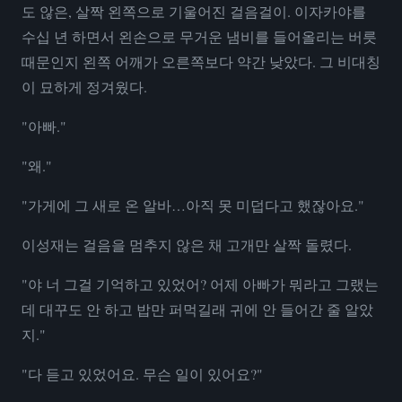
도 않은, 살짝 왼쪽으로 기울어진 걸음걸이. 이자카야를
수십 년 하면서 왼손으로 무거운 냄비를 들어올리는 버릇
때문인지 왼쪽 어깨가 오른쪽보다 약간 낮았다. 그 비대칭
이 묘하게 정겨웠다.
"아빠."
"왜."
"가게에 그 새로 온 알바…아직 못 미덥다고 했잖아요."
이성재는 걸음을 멈추지 않은 채 고개만 살짝 돌렸다.
"야 너 그걸 기억하고 있었어? 어제 아빠가 뭐라고 그랬는
데 대꾸도 안 하고 밥만 퍼먹길래 귀에 안 들어간 줄 알았
지."
"다 듣고 있었어요. 무슨 일이 있어요?"