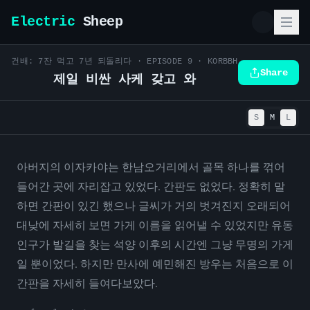
Electric
Sheep
건배: 7잔 먹고 7년 되돌리다
· EPISODE
9
·
KORBBH
Share
제일 비싼 사케 갖고 와
S
M
L
아버지의 이자카야는 한남오거리에서 골목 하나를 꺾어
들어간 곳에 자리잡고 있었다. 간판도 없었다. 정확히 말
하면 간판이 있긴 했으나 글씨가 거의 벗겨진지 오래되어
대낮에 자세히 보면 가게 이름을 읽어낼 수 있었지만 유동
인구가 발길을 찾는 석양 이후의 시간엔 그냥 무명의 가게
일 뿐이었다. 하지만 만사에 예민해진 방우는 처음으로 이
간판을 자세히 들여다보았다.