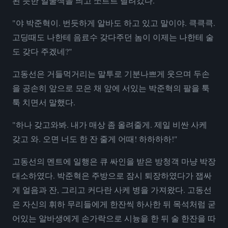
된 듯한 얼굴색을 띄고 쪼르르 달려갔다.
"야 박준혁이. 번듯하게 알바도 하고 있고 말이야. 큭큭큭.
고딩때도 나한테 음료수 갖다주던 놈이 이제는 나한테 술
도 갖다 주겠네?"
고동선은 거들먹거리는 말투로 기분나쁘게 웃으며 두손
을 공손히 앞으로 모은 채 앞에 서있는 박준혁의 팔을 툭
툭 치면서 말했다.
"하나 갖고와봐. 내가 매상 좀 올려줄게. 제일 비싼 사케
갖고 와. 오면 너도 한 잔 줄게 어때! 하하하하!"
고동선의 멘트에 일행은 큐 싸인을 받은 방청객 마냥 박장
대소하였다. 박준혁은 주방으로 잠시 퇴장하였다가 잽싸
게 얼음과 잔, 그리고 커다란 사케 병을 가져왔다. 고동선
은 자신의 휘하 무리들에게 한잔씩 하사한 뒤 목석처럼 굳
어있는 알바생에게 손가락으로 시늉을 한 뒤 술 한잔을 따